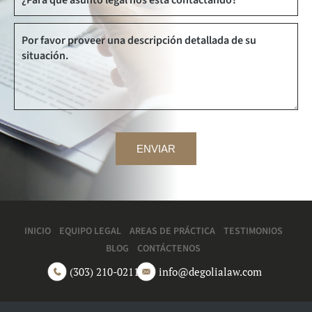
ENVIAR
INICIO
EQUIPO LEGAL
AREAS DE PRÁCTICA
TESTIMONIOS
BLOG
CONTÁCTENOS
(303) 210-0211
info@degolialaw.com