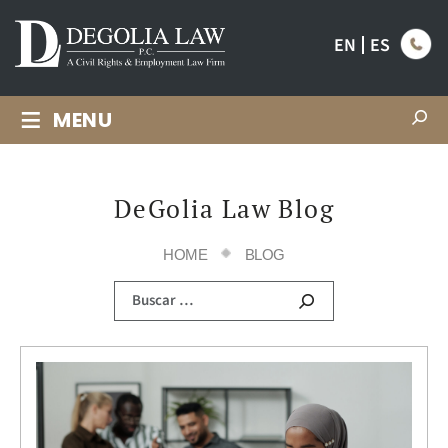
EN
ES
≡
MENU
DeGolia Law Blog
HOME
BLOG
Buscar: