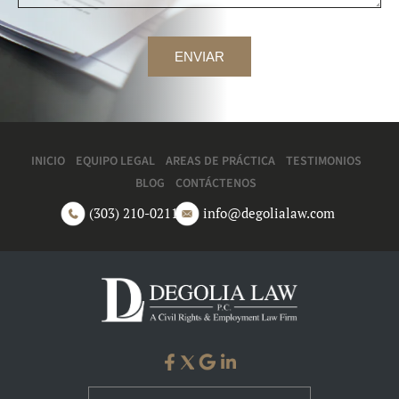
INICIO
EQUIPO LEGAL
AREAS DE PRÁCTICA
TESTIMONIOS
BLOG
CONTÁCTENOS
(303) 210-0211
info@degolialaw.com